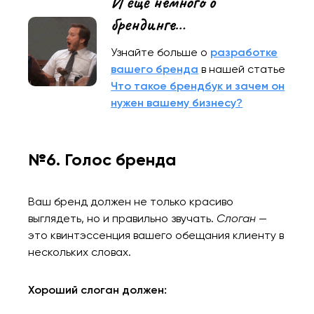
И еще немного о
брендинге…
Узнайте больше о
разработке
вашего бренда
в нашей статье
Что такое брендбук и зачем он
нужен вашему бизнесу?
№6. Голос бренда
Ваша заявка
отправлена!
Ваш бренд должен не только красиво
выглядеть, но и правильно звучать.
Слоган
—
Спасибо
Мы свяжемся с вами в
это квинтэссенция вашего обещания клиенту в
ближайшее время,
Мы получили вашу заявку
нескольких словах.
чтобы обсудить
проект.
Хороший слоган должен: