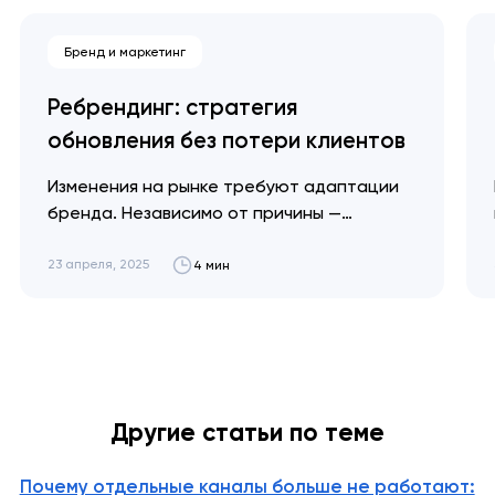
Бренд и маркетинг
Ребрендинг: стратегия
обновления без потери клиентов
Изменения на рынке требуют адаптации
бренда. Независимо от причины —
глобальное потепление или
экономический кризис — мы объясним,
23 апреля, 2025
4 мин
когда необходим ребрендинг и как
провести его эффективно для достижения
максимальных результатов. Артем
Довгопол Успешный ребрендинг не
стирает вашу историю — он просто
помогает рассказать ее по-новому.
Другие статьи по теме
Ключевые идеи👌 Ребрендинг — это…
Почему отдельные каналы больше не работают: