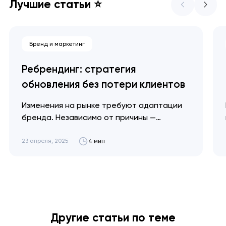
Лучшие статьи ⭐
Бренд и маркетинг
Ребрендинг: стратегия
обновления без потери клиентов
Изменения на рынке требуют адаптации
бренда. Независимо от причины —
глобальное потепление или
экономический кризис — мы объясним,
23 апреля, 2025
4 мин
когда необходим ребрендинг и как
провести его эффективно для достижения
максимальных результатов. Артем
Довгопол Успешный ребрендинг не
стирает вашу историю — он просто
помогает рассказать ее по-новому.
Другие статьи по теме