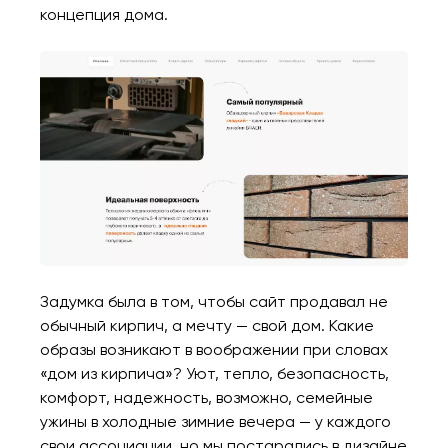
концепция дома.
Ваша заявка
отправлена!
Спасибо
Мы свяжемся с вами в
ближайшее время,
Мы получили вашу заявку
чтобы обсудить
проект.
Задумка была в том, чтобы сайт продавал не
Закрыть
обычный кирпич, а мечту — свой дом. Какие
образы возникают в воображении при словах
«дом из кирпича»? Уют, тепло, безопасность,
комфорт, надежность, возможно, семейные
ужины в холодные зимние вечера — у каждого
свои ассоциации, но мы постарались в дизайне