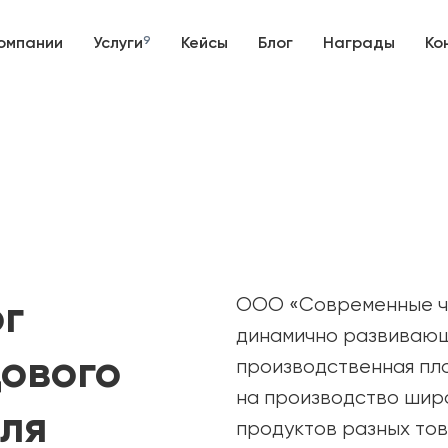
омпании
Услуги
9
Кейсы
Блог
Награды
Ко
г
ООО «Современные ча
динамично развивающ
ового
производственная пл
на производство шир
ля
продуктов разных тов