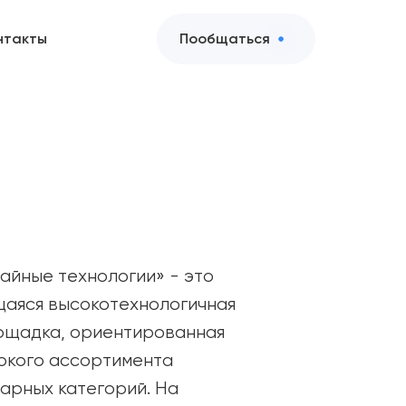
нтакты
Пообщаться
йные технологии» - это
аяся высокотехнологичная
ощадка, ориентированная
окого ассортимента
арных категорий. На