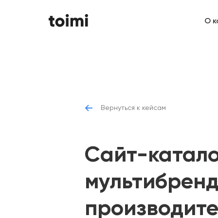
О к
Вернуться к кейсам
Cайт-катало
мультибренд
производите