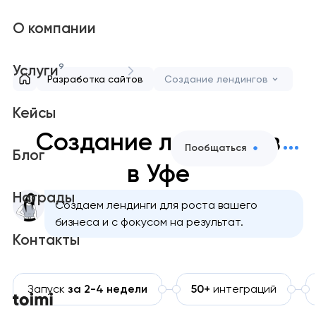
О компании
9
Услуги
Разработка сайтов
Создание лендингов
Кейсы
Создание лендингов
Пообщаться
Блог
в Уфе
Награды
Создаем лендинги для роста вашего
бизнеса и с фокусом на результат.
Контакты
Запуск
за 2-4 недели
50+
интеграций