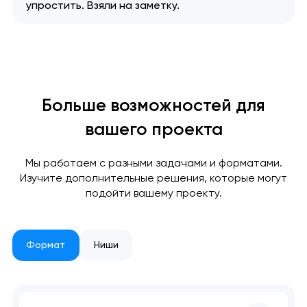
упростить. Взяли на заметку.
Больше возможностей для
вашего проекта
Мы работаем с разными задачами и форматами.
Изучите дополнительные решения, которые могут
Ваша заявка
подойти вашему проекту.
отправлена!
Спасибо
Спасибо
Мы свяжемся с вами в
Формат
Ниши
ближайшее время,
Мы получили вашу заявку
Мы получили вашу заявку
чтобы обсудить
проект.