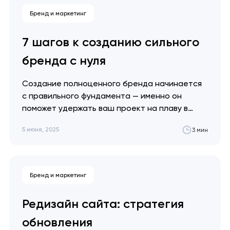
студии 2026 года. Артем Довгопол
Бренд и маркетинг
Брендинг не выигрывает питч — он дает
вам шанс быть услышанными. За годы
7 шагов к созданию сильного
практики я видел десятки стартапов,
бренда с нуля
которые привлекали…
Создание полноценного бренда начинается
с правильного фундамента — именно он
поможет удержать ваш проект на плаву в
любых кризисных ситуациях. Мы собрали всю
5 июня, 2025
3 мин
необходимую информацию, чтобы вы смогли
выделиться на фоне конкурентов. Артем
Довгопол Сильный бренд рождается не из
красивого логотипа, а из глубокого понимания
Бренд и маркетинг
людей и системного подхода к…
Редизайн сайта: стратегия
обновления