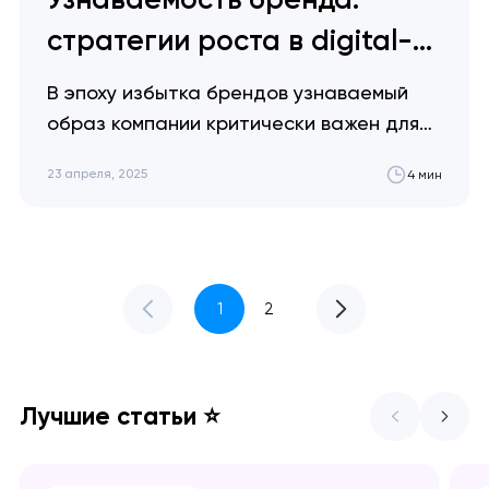
стратегии роста в digital-
среде
В эпоху избытка брендов узнаваемый
образ компании критически важен для
успеха. Мы расскажем о нескольких
23 апреля, 2025
4 мин
стратегиях, помогающих повысить
узнаваемость бренда через
практические советы и маркетинговые
решения. Артем Довгопол Узнаваемость
IT-брендов создается не большими
1
2
бюджетами, а стратегией, включающей
качественный продукт, аутентичную
коммуникацию и понимание аудитории.
Лучшие статьи ⭐
Ключевые идеи👌 Качество продукта
важнее маркетинга…