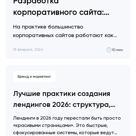
Разработка
корпоративного сайта:
полное руководство
На практике большинство
корпоративных сайтов работают как
цифровые брошюры, а не как
18 февраля, 2026
10 мин
операционные системы. Они
существуют, но не участвуют активно в
том, как бизнес формирует доверие,
Бренд и маркетинг
квалифицирует лиды и закрывает
сделки. Артем Довгопол Корпоративный
Лучшие практики создания
сайт — это не витрина. Это рабочий
лендингов 2026: структура,
интерфейс между бизнесом и людьми,
которые принимают решения о…
которая действительно
Лендинги в 2026 году перестали быть просто
конвертирует
«красивыми страницами». Это быстрые,
сфокусированные системы, которые ведут