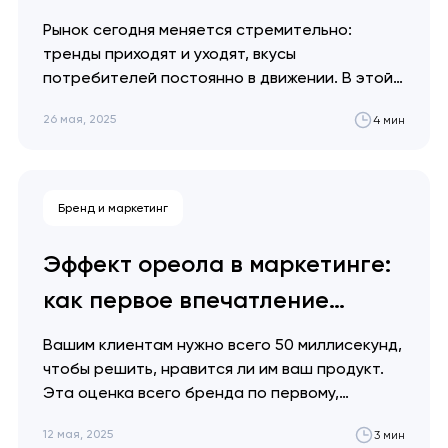
Рынок сегодня меняется стремительно:
тренды приходят и уходят, вкусы
потребителей постоянно в движении. В этой
статье мы расскажем, как перезапустить
26 мая, 2025
4 мин
сайт без разрушительных последствий — и
почему стоит это сделать. Пристегнитесь!
Артем Довгопол Современный подход к
редизайну — это непрерывный процесс
Бренд и маркетинг
эволюции, а не радикальная трансформация
раз в несколько лет.…
Ваша заявка
Эффект ореола в маркетинге:
отправлена!
как первое впечатление
Спасибо
Мы свяжемся с вами в
формирует бренд
Вашим клиентам нужно всего 50 миллисекунд,
ближайшее время,
Мы получили вашу заявку
чтобы решить, нравится ли им ваш продукт.
чтобы обсудить
Эта оценка всего бренда по первому,
проект.
мимолетному впечатлению называется
12 мая, 2025
3 мин
эффектом ореола, и мы готовы рассказать