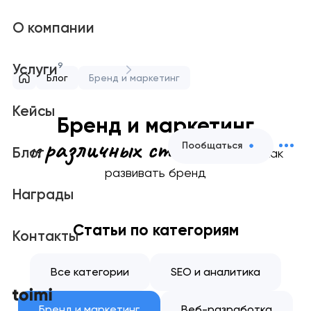
О компании
9
Услуги
Блог
Бренд и маркетинг
Кейсы
Бренд и маркетинг
различных статей
Пообщаться
19
Блог
о том, как
развивать бренд
Награды
Статьи по категориям
Контакты
Все категории
SEO и аналитика
Бренд и маркетинг
Веб-разработка