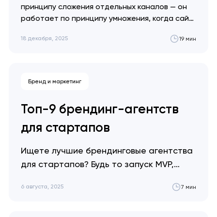
принципу сложения отдельных каналов — он
работает по принципу умножения, когда сайт,
SEO, контент, реклама и продажи
18 декабря, 2025
19 мин
функционируют как единая система. Артем
Довгопол Когда конкуренция за внимание
достигает пика, рост перестает быть
вопросом трафика или воронок. Он
Бренд и маркетинг
становится вопросом построения системы,
которая зарабатывает доверие,…
Топ-9 брендинг-агентств
для стартапов
Ищете лучшие брендинговые агентства
для стартапов? Будь то запуск MVP,
подготовка питча или новый раунд
6 августа, 2025
7 мин
инвестиций — в этом списке собраны
самые ориентированные на стартапы