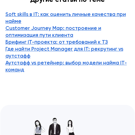
Ключевые идеи👌 Ребрендинг — это…
Soft skills в IT: как оценить личные качества при
найме
Customer Journey Map: построение и
оптимизация пути клиента
Брифинг IT-проекта: от требований к ТЗ
Где найти Project Manager для IT: рекрутинг vs
аутстафф
Аутстафф vs ретейнер: выбор модели найма IT-
команд