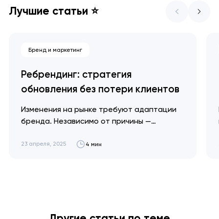
Лучшие статьи ⭐
Бренд и маркетинг
Ребрендинг: стратегия
обновления без потери клиентов
Изменения на рынке требуют адаптации
бренда. Независимо от причины —
глобальное потепление или
экономический кризис — мы объясним,
23 апреля, 2025
4 мин
когда необходим ребрендинг и как
провести его эффективно для достижения
максимальных результатов. Артем
Довгопол Успешный ребрендинг не
стирает вашу историю — он просто
помогает рассказать ее по-новому.
Другие статьи по теме