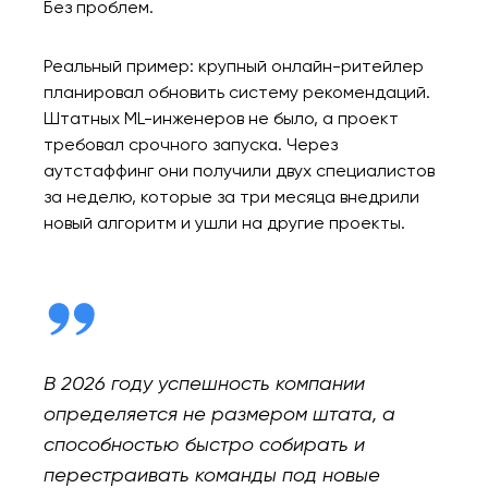
Без проблем.
Реальный пример: крупный онлайн-ритейлер
планировал обновить систему рекомендаций.
Штатных ML-инженеров не было, а проект
требовал срочного запуска. Через
аутстаффинг они получили двух специалистов
за неделю, которые за три месяца внедрили
новый алгоритм и ушли на другие проекты.
Ваша заявка
отправлена!
В 2026 году успешность компании
Спасибо
Мы свяжемся с вами в
определяется не размером штата, а
ближайшее время,
Мы получили вашу заявку
способностью быстро собирать и
чтобы обсудить
перестраивать команды под новые