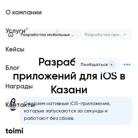
О компании
9
Услуги
Разработка мобильных приложений
Разработка приложений для iOS
Кейсы
Разработка
Пообщаться
Блог
приложений для iOS в
Награды
Казани
Создаем нативные iOS-приложения,
Контакты
которые запускаются за секунды и
работают без сбоев.