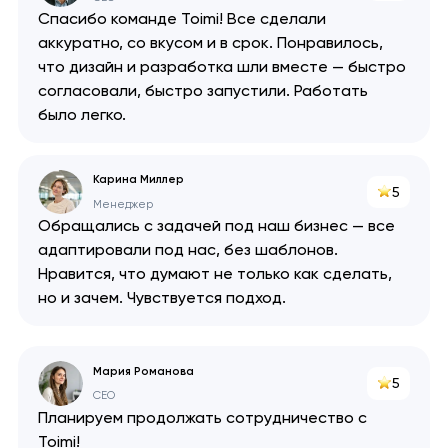
Спасибо команде Toimi! Все сделали
аккуратно, со вкусом и в срок. Понравилось,
Ваша заявка
что дизайн и разработка шли вместе — быстро
отправлена!
согласовали, быстро запустили. Работать
Спасибо
Спасибо
было легко.
Мы свяжемся с вами в
ближайшее время,
Мы получили вашу заявку
Мы получили вашу заявку
чтобы обсудить
Карина Миллер
5
проект.
Менеджер
Обращались с задачей под наш бизнес — все
адаптировали под нас, без шаблонов.
Закрыть
Нравится, что думают не только как сделать,
но и зачем. Чувствуется подход.
Мария Романова
5
CEO
Планируем продолжать сотрудничество с
Toimi!