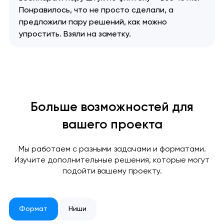
отправлена!
Понравилось, что не просто сделали, а
предложили пару решений, как можно
Спасибо
Спасибо
Мы свяжемся с вами в
упростить. Взяли на заметку.
ближайшее время,
Мы получили вашу заявку
Мы получили вашу заявку
чтобы обсудить
проект.
Больше возможностей для
Закрыть
вашего проекта
Мы работаем с разными задачами и форматами.
Изучите дополнительные решения, которые могут
подойти вашему проекту.
Формат
Ниши