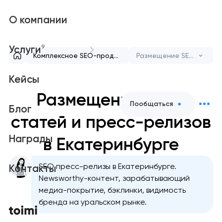
О компании
9
Услуги
Комплексное SEO-продвижение сайта для роста и видимости
Размещение SEO-статей и пресс-релизов
Кейсы
Размещение SEO-
Пообщаться
Блог
статей и пресс-релизов
Награды
в Екатеринбурге
SEO пресс-релизы в Екатеринбурге.
Контакты
Newsworthy-контент, зарабатывающий
медиа-покрытие, бэклинки, видимость
бренда на уральском рынке.