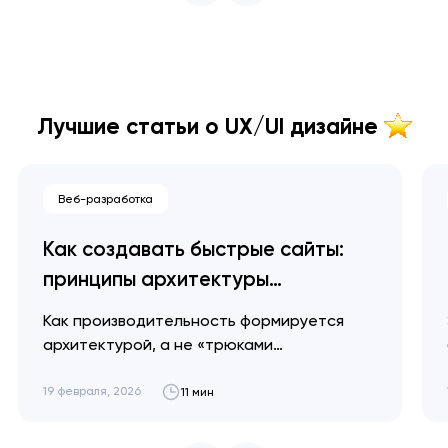
Лучшие статьи о UX/UI дизайне
Веб-разработка
Как создавать быстрые сайты:
принципы архитектуры
производительности
Как производительность формируется
архитектурой, а не «трюками
оптимизации», и почему миллисекунды
превращаются в доверие и выручку.
19 февраля, 2026
11 мин
Артем Довгопол Проблемы с
производительностью начинаются не в