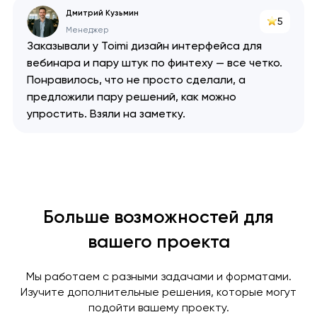
Спасибо
Спасибо
Мы свяжемся с вами в
Дмитрий Кузьмин
5
ближайшее время,
Мы получили вашу заявку
Мы получили вашу заявку
Менеджер
чтобы обсудить
Заказывали у Toimi дизайн интерфейса для
проект.
вебинара и пару штук по финтеху — все четко.
Понравилось, что не просто сделали, а
предложили пару решений, как можно
Закрыть
упростить. Взяли на заметку.
Больше возможностей для
вашего проекта
Мы работаем с разными задачами и форматами.
Изучите дополнительные решения, которые могут
подойти вашему проекту.