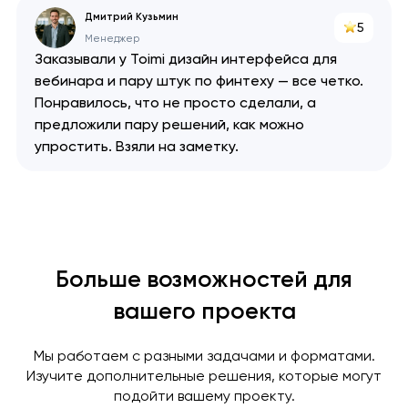
Мы свяжемся с вами в
Дмитрий Кузьмин
ближайшее время,
Мы получили вашу заявку
Мы получили вашу заявку
5
чтобы обсудить
Менеджер
Заказывали у Toimi дизайн интерфейса для
проект.
вебинара и пару штук по финтеху — все четко.
Понравилось, что не просто сделали, а
предложили пару решений, как можно
Закрыть
упростить. Взяли на заметку.
Больше возможностей для
вашего проекта
Мы работаем с разными задачами и форматами.
Изучите дополнительные решения, которые могут
подойти вашему проекту.