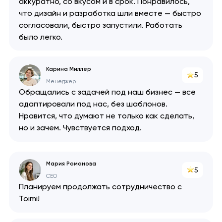
аккуратно, со вкусом и в срок. Понравилось,
что дизайн и разработка шли вместе — быстро
согласовали, быстро запустили. Работать
было легко.
Карина Миллер
5
Менеджер
Обращались с задачей под наш бизнес — все
адаптировали под нас, без шаблонов.
Нравится, что думают не только как сделать,
но и зачем. Чувствуется подход.
Мария Романова
5
CEO
Ваша заявка
Планируем продолжать сотрудничество с
отправлена!
Toimi!
Спасибо
Спасибо