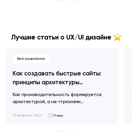
Лучшие статьи о UX/UI дизайне
Веб-разработка
Как создавать быстрые сайты:
принципы архитектуры
производительности
Как производительность формируется
архитектурой, а не «трюками
оптимизации», и почему миллисекунды
превращаются в доверие и выручку.
19 февраля, 2026
11 мин
Артем Довгопол Проблемы с
производительностью начинаются не в