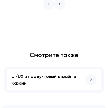
коде. Они начинаются в момент, когда
команды принимают решения, не
рассматривая скорость как ограничение.
Как только производительность
становится необязательной, каждая
следующая функция делает систему
медленнее —…
Смотрите также
UI/UX и продуктовый дизайн в
Казани