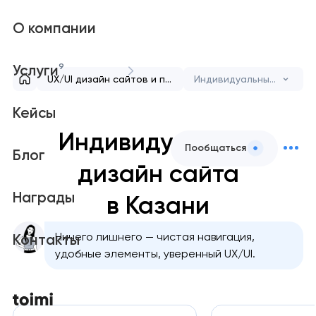
О компании
9
Услуги
UX/UI дизайн сайтов и приложений
Индивидуальный дизайн сайта
Кейсы
Индивидуальный
Пообщаться
Блог
дизайн сайта
Награды
в Казани
Ничего лишнего — чистая навигация,
Контакты
удобные элементы, уверенный UX/UI.