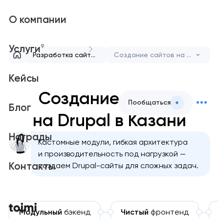
О компании
9
Услуги
Разработка сайтов
Создание сайтов на Drupal
Кейсы
Создание сайтов
Пообщаться
Блог
на Drupal в Казани
Награды
Кастомные модули, гибкая архитектура
и производительность под нагрузкой —
Контакты
создаем Drupal-сайты для сложных задач.
Модульный
бэкенд
Чистый
фронтенд