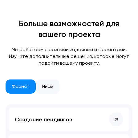
Спасибо
Спасибо
Мы свяжемся с вами в
ближайшее время,
Мы получили вашу заявку
Мы получили вашу заявку
Больше возможностей для
чтобы обсудить
вашего проекта
проект.
Мы работаем с разными задачами и форматами.
Закрыть
Изучите дополнительные решения, которые могут
подойти вашему проекту.
Формат
Ниши
Создание лендингов