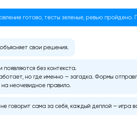
овление готово, тесты зеленые, ревью пройдено. 
объясняет свои решения.
 появляются без контекста.
аботает, но где именно — загадка. Формы отправ
я на неочевидное правило.
не говорит сама за себя, каждый деплой — игра в
Ваша заявка отправлена!
Спасибо
Спасибо
Мы свяжемся с вами в ближайшее
Мы получили вашу заявку
Мы получили вашу заявку
время, чтобы обсудить проект.