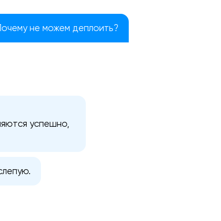
Почему не можем деплоить?
ляются успешно,
слепую.