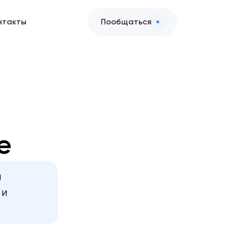
нтакты
Пообщаться
е
и
 и