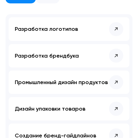
Ваша заявка
Разработка логотипов
отправлена!
Спасибо
Спасибо
Мы свяжемся с вами в
ближайшее время,
Мы получили вашу заявку
Мы получили вашу заявку
Разработка брендбука
чтобы обсудить
проект.
Промышленный дизайн продуктов
Закрыть
Дизайн упаковки товаров
Создание бренд-гайдлайнов