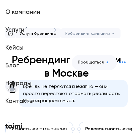
О компании
9
Услуги
Услуги брендинга
Ребрендинг компании
Кейсы
Ребрендинг компании
Пообщаться
Блог
в Москве
Награды
Бренды не теряются внезапно — они
просто перестают отражать реальность.
Контакты
Мы возвращаем смысл.
Ясность
восстановлена
Релевантность
возв