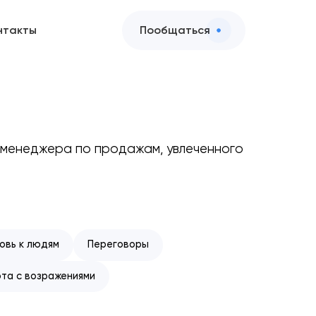
нтакты
Пообщаться
о менеджера по продажам, увлеченного
овь к людям
Переговоры
та с возражениями