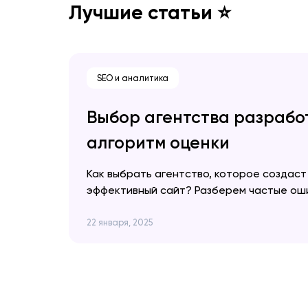
Лучшие статьи ⭐
SEO и аналитика
Выбор агентства разработ
алгоритм оценки
Как выбрать агентство, которое создаст
эффективный сайт? Разберем частые оши
вопросы помогут избежать ненужных зат
доработки. Артем Довгопол Когда мы выб
22 января, 2025
самом деле выбираем людей. Если они не
прийти, нас ждут постоянные правки и 