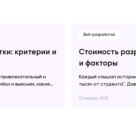
Закрыть
Веб-разработка
ки: критерии и
Стоимость разр
и факторы
 привлекательный и
Каждый слышал истории 
бки и выясним, какие
тысяч от студента". Да
рат и времени на
шума, сколько реально 
ираем агентство, мы на
чего зависит цена. Арт
23 января, 2025
 видят, куда мы хотим
сайтом и автомобилем?
сомнительный…
можно новенький Merce