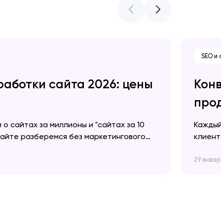
SEO и
аботки сайта 2026: цены
Конв
про
о сайтах за миллионы и "сайтах за 10
Каждый
вайте разберемся без маркетингового
клиент
стоит разработка сайта в 2026 году и от
расска
ем Довгопол Знаете, что общего между
повыше
29 январ
 Можно купить подержанную машину, а
Высока
des. Оба…
понима
пользо