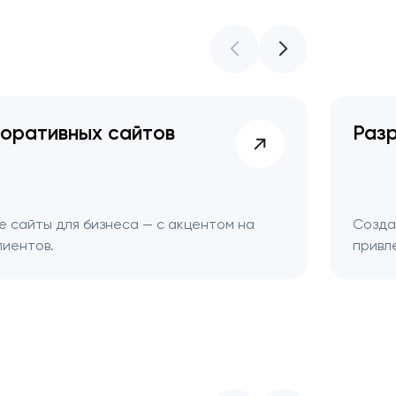
поративных сайтов
Раз
 сайты для бизнеса — с акцентом на
Созда
лиентов.
привл