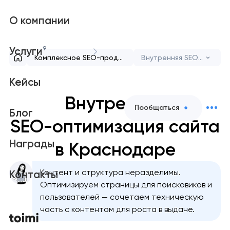
О компании
9
Услуги
Комплексное SEO-продвижение сайта для роста и видимости
Внутренняя SEO-оптимизация сайта
Кейсы
Внутренняя
Пообщаться
Блог
SEO-оптимизация сайта
Награды
в Краснодаре
Контент и структура неразделимы.
Контакты
Оптимизируем страницы для поисковиков и
пользователей — сочетаем техническую
часть с контентом для роста в выдаче.