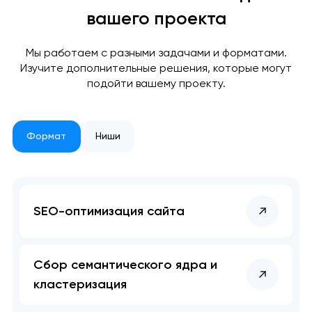
отправлена!
вашего проекта
Спасибо
Спасибо
Мы свяжемся с вами в
Мы работаем с разными задачами и форматами.
ближайшее время,
Мы получили вашу заявку
Мы получили вашу заявку
Изучите дополнительные решения, которые могут
чтобы обсудить
подойти вашему проекту.
проект.
Формат
Ниши
Закрыть
SEO-оптимизация сайта
Сбор семантического ядра и
кластеризация