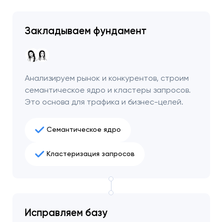
Закладываем фундамент
Анализируем рынок и конкурентов, строим
семантическое ядро и кластеры запросов.
Это основа для трафика и бизнес-целей.
Семантическое ядро
Кластеризация запросов
Ваша заявка
отправлена!
Спасибо
Спасибо
Мы свяжемся с вами в
ближайшее время,
Исправляем базу
Мы получили вашу заявку
Мы получили вашу заявку