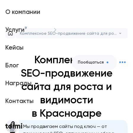
О компании
9
Услуги
Комплексное SEO-продвижение сайта для роста и видимости
Кейсы
Комплексное
Пообщаться
Блог
SEO-продвижение
Награды
сайта для роста и
видимости
Контакты
в Краснодаре
Мы продвигаем сайты под ключ — от