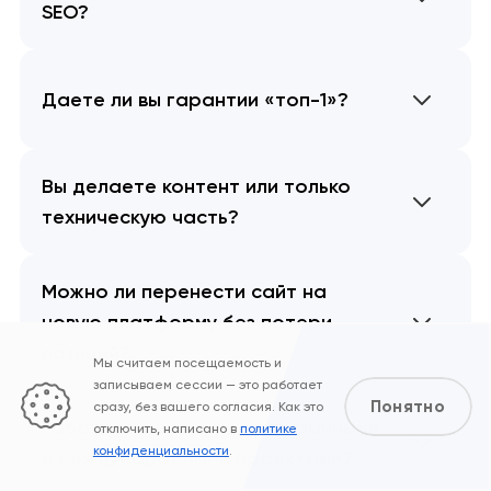
SEO?
Даете ли вы гарантии «топ-1»?
Вы делаете контент или только
техническую часть?
Можно ли перенести сайт на
новую платформу без потери
позиций?
Мы считаем посещаемость и
записываем сессии — это работает
Понятно
сразу, без вашего согласия. Как это
Работаете ли вы с мультиязычными
отключить, написано в
политике
конфиденциальности
.
и международными проектами?