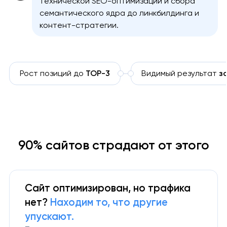
технической SEO-оптимизации и сбора
семантического ядра до линкбилдинга и
контент-стратегии.
Рост позиций до
TOP-3
Видимый результат
з
90% сайтов страдают от этого
Сайт оптимизирован, но трафика
нет?
Находим то, что другие
упускают.