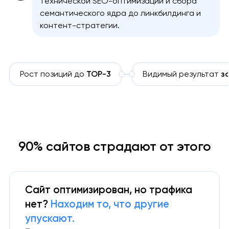
технической SEO-оптимизации и сбора
семантического ядра до линкбилдинга и
контент-стратегии.
Рост позиций до
TOP-3
Видимый результат
з
90% сайтов страдают от этого
Сайт оптимизирован, но трафика
нет?
Находим то, что другие
упускают.