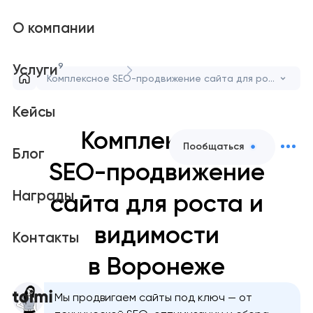
О компании
9
Услуги
Комплексное SEO-продвижение сайта для роста и видимости
Кейсы
Комплексное
Пообщаться
Блог
SEO-продвижение
Награды
сайта для роста и
видимости
Контакты
в Воронеже
Мы продвигаем сайты под ключ — от