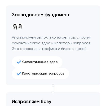
Закладываем фундамент
Анализируем рынок и конкурентов, строим
семантическое ядро и кластеры запросов.
Это основа для трафика и бизнес-целей.
Семантическое ядро
Кластеризация запросов
Ваша заявка
отправлена!
Спасибо
Спасибо
Мы свяжемся с вами в
ближайшее время,
Исправляем базу
Мы получили вашу заявку
Мы получили вашу заявку