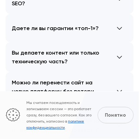
SEO?
Даете ли вы гарантии «топ-1»?
Вы делаете контент или только
техническую часть?
Можно ли перенести сайт на
новую платформу без потери
позиций?
Мы считаем посещаемость и
записываем сессии — это работает
Понятно
сразу, без вашего согласия. Как это
Работаете ли вы с мультиязычными
отключить, написано в
политике
конфиденциальности
.
и международными проектами?