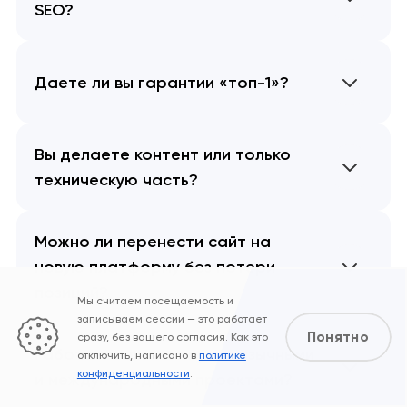
SEO?
Даете ли вы гарантии «топ-1»?
Вы делаете контент или только
техническую часть?
Можно ли перенести сайт на
новую платформу без потери
позиций?
Мы считаем посещаемость и
записываем сессии — это работает
Понятно
сразу, без вашего согласия. Как это
Работаете ли вы с мультиязычными
отключить, написано в
политике
конфиденциальности
.
и международными проектами?