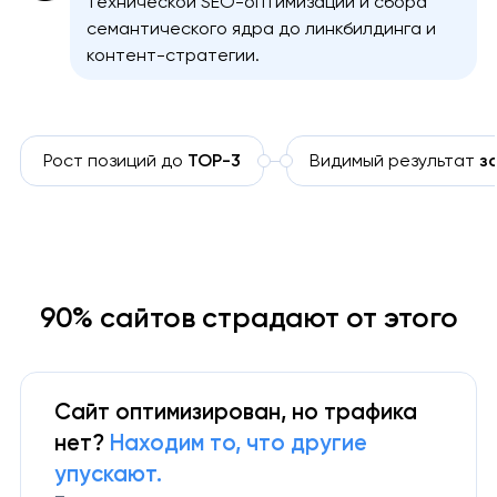
технической SEO-оптимизации и сбора
семантического ядра до линкбилдинга и
контент-стратегии.
Рост позиций до
TOP-3
Видимый результат
з
90% сайтов страдают от этого
Сайт оптимизирован, но трафика
нет?
Находим то, что другие
упускают.