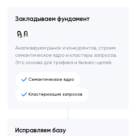
Закладываем фундамент
Анализируем рынок и конкурентов, строим
семантическое ядро и кластеры запросов.
Это основа для трафика и бизнес-целей.
Семантическое ядро
Кластеризация запросов
Ваша заявка
отправлена!
Спасибо
Спасибо
Мы свяжемся с вами в
ближайшее время,
Исправляем базу
Мы получили вашу заявку
Мы получили вашу заявку