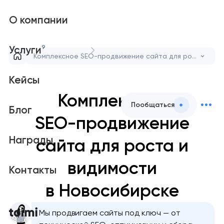
О компании
9
Услуги
Комплексное SEO-продвижение сайта для роста и видимости
Кейсы
Комплексное
Пообщаться
Блог
SEO-продвижение
Награды
сайта для роста и
видимости
Контакты
в Новосибирске
Мы продвигаем сайты под ключ — от