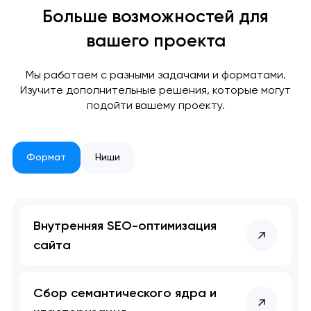
Больше возможностей для
Ваша заявка
вашего проекта
отправлена!
Спасибо
Спасибо
Мы свяжемся с вами в
Мы работаем с разными задачами и форматами.
Изучите дополнительные решения, которые могут
ближайшее время,
Мы получили вашу заявку
Мы получили вашу заявку
подойти вашему проекту.
чтобы обсудить
проект.
Формат
Ниши
Закрыть
Внутренняя SEO-оптимизация
сайта
Сбор семантического ядра и