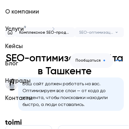
О компании
9
Услуги
Комплексное SEO-продвижение сайта для роста и видимости
SEO-оптимизация сайта
Кейсы
SEO-оптимизация сайта
Пообщаться
Блог
в Ташкенте
Награды
Ваш сайт должен работать на вас.
Оптимизируем все слои — от кода до
Контакты
контента, чтобы поисковики находили
быстро, а люди оставались.