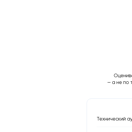
Оценива
— а не по 
Технический ау