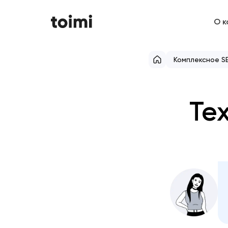
О к
Комплексное S
Те