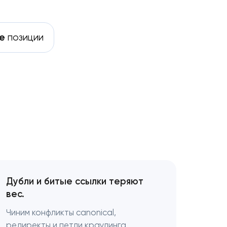
е
позиции
Дубли и битые ссылки теряют
вес.
Чиним конфликты canonical,
редиректы и петли краулинга.