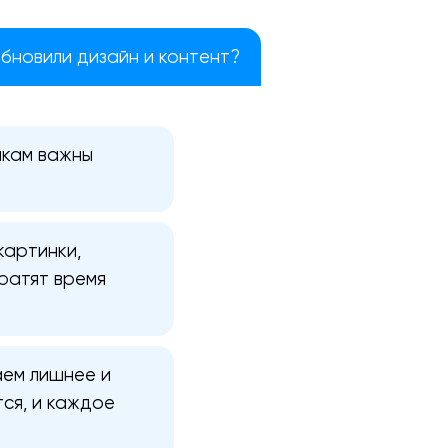
обновили дизайн и контент?
икам важны
картинки,
ратят время
аем лишнее и
ся, и каждое