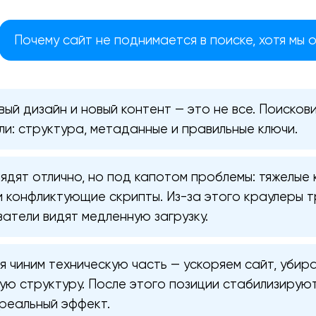
Почему сайт не поднимается в поиске, хотя мы 
ый дизайн и новый контент — это не все. Поисков
ли: структура, метаданные и правильные ключи.
ядят отлично, но под капотом проблемы: тяжелые 
и конфликтующие скрипты. Из-за этого краулеры т
ватели видят медленную загрузку.
Ваша заявка отправлена!
я чиним техническую часть — ускоряем сайт, убир
Спасибо
Спасибо
ую структуру. После этого позиции стабилизируют
Мы свяжемся с вами в ближайшее
Мы получили вашу заявку
Мы получили вашу заявку
реальный эффект.
время, чтобы обсудить проект.