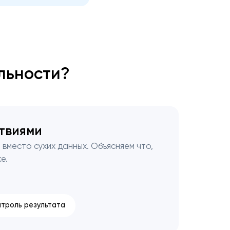
льности?
твиями
и
вместо сухих данных. Объясняем что,
е.
нтроль результата