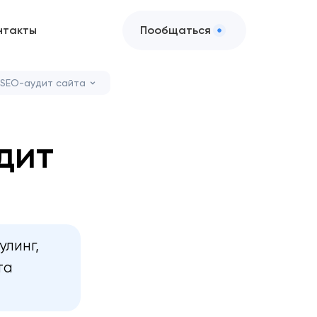
нтакты
Пообщаться
 SEO-аудит сайта
дит
улинг,
та