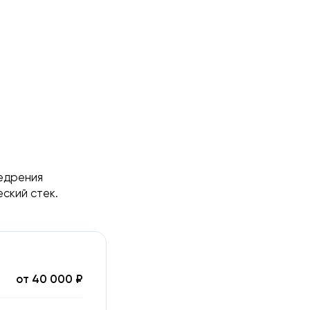
недрения
еский стек.
от 40 000 ₽