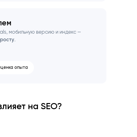
лем
ls, мобильную версию и индекс —
 росту
.
ценка опыта
 влияет на SEO?