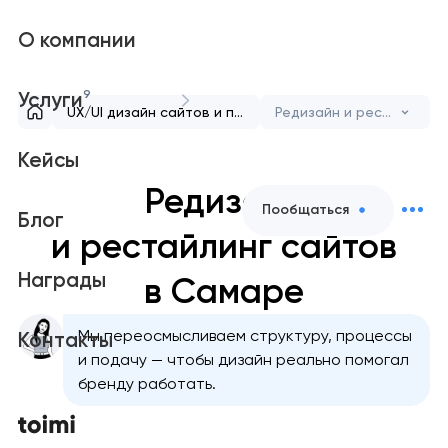
О компании
9
Услуги
UX/UI дизайн сайтов и приложений
Редизайн и рестайлинг сайтов
Кейсы
Редизайн
Пообщаться
Блог
и рестайлинг сайтов
Награды
в Самаре
Мы переосмысливаем структуру, процессы
Контакты
и подачу — чтобы дизайн реально помогал
бренду работать.