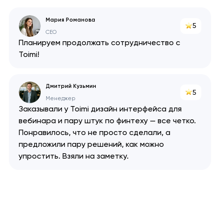
Ваша заявка
Мария Романова
отправлена!
5
CEO
Спасибо
Спасибо
Планируем продолжать сотрудничество с
Мы свяжемся с вами в
Toimi!
ближайшее время,
Мы получили вашу заявку
Мы получили вашу заявку
чтобы обсудить
проект.
Дмитрий Кузьмин
5
Менеджер
Заказывали у Toimi дизайн интерфейса для
Закрыть
вебинара и пару штук по финтеху — все четко.
Понравилось, что не просто сделали, а
предложили пару решений, как можно
упростить. Взяли на заметку.