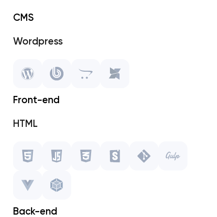
CMS
Wordpress
1C Bitrix
OpenCart
Front-end
MODX
HTML
Javascript
CSS
Storybook
Back-end