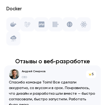
Git
Docker
Gulp.js
Laravel
Vue.js
PHP
WebPack
ClickHouse
Swagger
Отзывы о веб‑разработке
React
Андрей Смирнов
5
API
CEO
Спасибо команде Toimi! Все сделали
аккуратно, со вкусом и в срок. Понравилось,
что дизайн и разработка шли вместе — быстро
согласовали, быстро запустили. Работать
было легко.