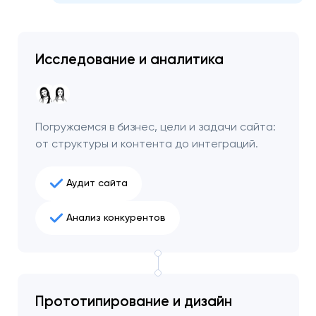
Исследование и аналитика
Погружаемся в бизнес, цели и задачи сайта:
от структуры и контента до интеграций.
Аудит сайта
Анализ конкурентов
Ваша заявка
отправлена!
Спасибо
Спасибо
Мы свяжемся с вами в
Прототипирование и дизайн
ближайшее время,
Мы получили вашу заявку
Мы получили вашу заявку