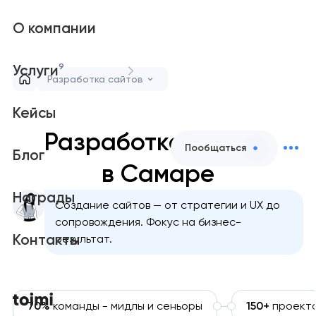
О компании
9
Услуги
Разработка сайтов
Кейсы
Разработка сайтов
Пообщаться
Блог
в Самаре
Награды
Создание сайтов — от стратегии и UX до
сопровождения. Фокус на бизнес-
Контакты
результат.
70%
команды - мидлы и сеньоры
150+
проект