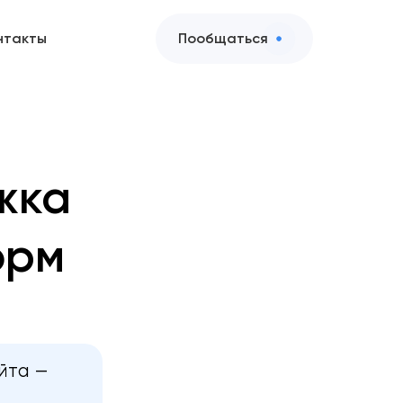
нтакты
Пообщаться
жка
орм
йта —