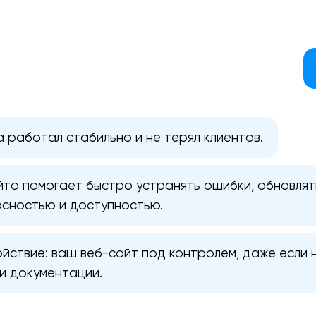
а работал стабильно и не терял клиентов.
та помогает быстро устранять ошибки, обновлять
асностью и доступностью.
ойствие: ваш веб-сайт под контролем, даже если 
Ваша заявка отправлена!
Спасибо
Спасибо
и документации.
Мы свяжемся с вами в ближайшее
Мы получили вашу заявку
Мы получили вашу заявку
время, чтобы обсудить проект.