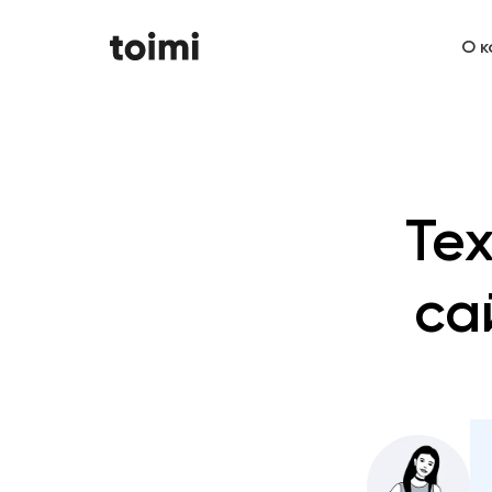
О к
Те
са