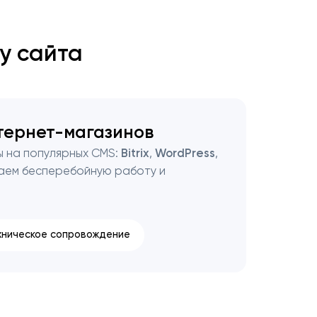
у сайта
тернет-магазинов
 на популярных CMS:
Bitrix
,
WordPress
,
аем бесперебойную работу и
хническое сопровождение