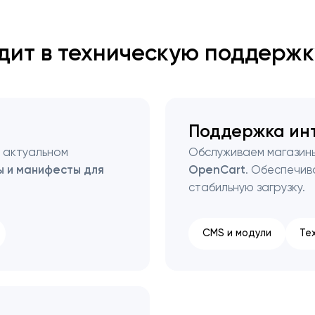
одит в техническую поддержк
Поддержка ин
в актуальном
Обслуживаем магазины
 и манифесты для
OpenCart
. Обеспечив
стабильную загрузку.
CMS и модули
Те