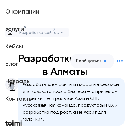
О компании
9
Услуги
Разработка сайтов
Кейсы
Разработка сайтов
Пообщаться
Блог
в Алматы
Награды
Разрабатываем сайты и цифровые сервисы
для казахстанского бизнеса — с прицелом
Контакты
на рынки Центральной Азии и СНГ.
Русскоязычная команда, продуктовый UX и
разработка под рост, а не «сайт для
галочки».