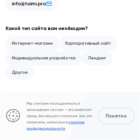
info@toimi.pro
Какой тип сайта вам необходим?
Интернет-магазин
Корпоративный сайт
Индивидуальная разработка
Лендинг
Другое
Какой бюджет у проекта?
Мы считаем посещаемость и
< 1 млн ₽
1 млн - 2 млн ₽
> 2 млн ₽
записываем сессии — это работает
Понятно
сразу, без вашего согласия. Как это
отключить, написано в
политике
Индивидуальный план
конфиденциальности
.