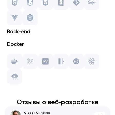
CSS
Storybook
Back-end
Git
Docker
Gulp.js
Laravel
Vue.js
PHP
WebPack
ClickHouse
Swagger
Отзывы о веб‑разработке
React
Андрей Смирнов