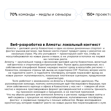
70%
команды - мидлы и сеньоры
150+
проект
Веб-разработка в Алматы: локальный контекст
Алматы — деловой центр Казахстана и один из самых динамичных стартап- и
финтех-рынков региона, где бизнес часто строит продукт сразу с расчётом на
несколько стран. Мы это учитываем — проектируем сайт так, чтобы он
масштабировался на новые рынки и языки, а не упирался в потолок на первой
же гипотезе роста.
Алматы — крупнейший город и финансово-деловой центр Казахстана, заметный
хаб финтеха и стартапов Центральной Азии. Рынок здесь русскоязычный, но с
собственной спецификой: бизнес нередко мыслит сразу в масштабе региона —
Казахстан, соседние страны ЦА, выход на аудиторию СНГ. Поэтому запрос часто
не «сделайте сайт», а «сделайте платформу, которая переживёт выход на
новые рынки»: мультиязычность, локальные платёжные сценарии, продуманная
архитектура.
Toimi работает с заказчиками из Алматы и Казахстана удалённо. Мы
русскоязычная команда, поэтому коммуникация идёт без языкового барьера; при
этом собственного юрлица и офиса в Казахстане у нас нет — говорим об этом
честно и заранее проговариваем формат договорённостей и оплаты. Ценность
мы приносим командой и процессом, а не местной пропиской.
Что мы обычно делаем для компаний Алматы и региона: продуктовые сайты и
веб-сервисы с прицелом на масштабирование, мультиязычные платформы,
финтех- и сервисные продукты с личным кабинетом. Везде закладываем
архитектуру, которая позволит расти на новые рынки без переписывания с нуля.