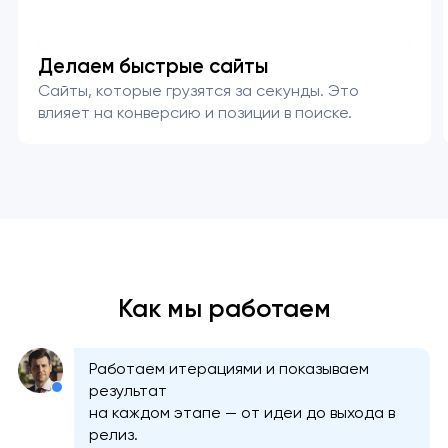
Делаем быстрые сайты
Сайты, которые грузятся за секунды. Это
влияет на конверсию и позиции в поиске.
Как мы работаем
Ваша заявка
отправлена!
Работаем итерациями и показываем
Спасибо
Спасибо
результат
Мы свяжемся с вами в
на каждом этапе — от идеи до выхода в
ближайшее время,
Мы получили вашу заявку
Мы получили вашу заявку
релиз.