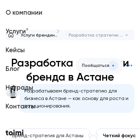
О компании
9
Услуги
Услуги брендинга
Разработка стратегии бренда
Кейсы
Разработка стратегии
Пообщаться
Блог
бренда в Астане
Награды
Разрабатываем бренд-стратегию для
бизнеса в Астане — как основу для роста и
Контакты
позиционирования.
Бренд-стратегия для Астаны
Четкий фокус