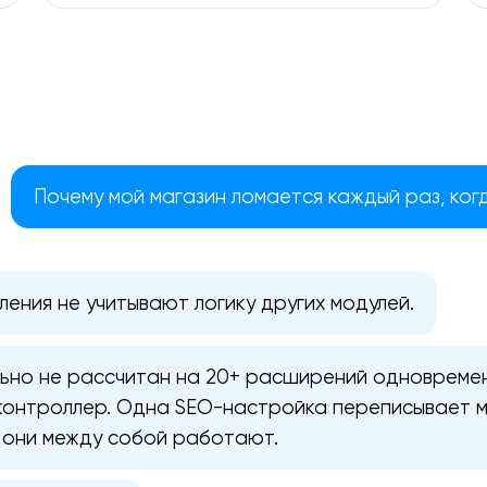
Почему мой магазин ломается каждый раз, ког
ения не учитывают логику других модулей.
ьно не рассчитан на 20+ расширений одновремен
Ваша заявка отправлена!
контроллер. Одна SEO-настройка переписывает 
Спасибо
Спасибо
к они между собой работают.
Мы свяжемся с вами в ближайшее
Мы получили вашу заявку
Мы получили вашу заявку
время, чтобы обсудить проект.