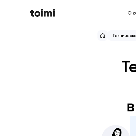
О к
Техническ
Т
в