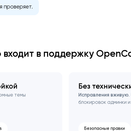
я проверяет.
Закрыть
о входит в поддержку OpenCa
ойкой
Без техническ
томные темы
Исправления вживую
.
блокировок админки и
в
Безопасные правки