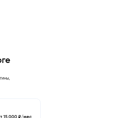
а
рге
гины,
т 15 000 ₽/мес