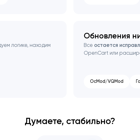
Обновления н
уем логике, находим
Все
остается исправ
OpenCart или расшир
OcMod/VQMod
Г
Думаете, стабильно?