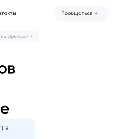
нтакты
Пообщаться
 на OpenCart
ов
ге
t в