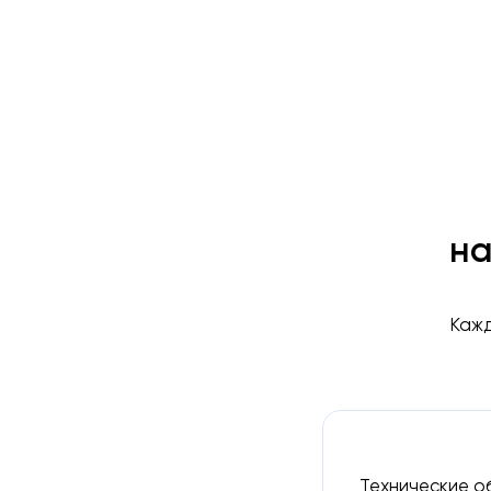
на
Кажд
Технические о