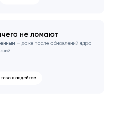
ичего не ломают
ленным
— даже после обновлений ядра
ений.
отово к апдейтам