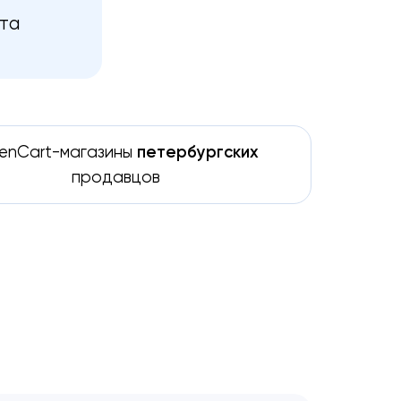
ота
enCart-магазины
петербургских
продавцов
м