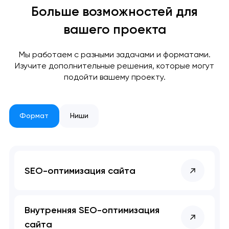
ближайшее время,
Мы получили вашу заявку
Мы получили вашу заявку
Больше возможностей для
чтобы обсудить
вашего проекта
проект.
Мы работаем с разными задачами и форматами.
Закрыть
Изучите дополнительные решения, которые могут
подойти вашему проекту.
Формат
Ниши
SEO-оптимизация сайта
Внутренняя SEO-оптимизация
сайта