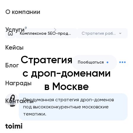
О компании
9
Услуги
Комплексное SEO-продвижение сайта для роста и видимости
Стратегия работы с дроп-доменами
Кейсы
Стратегия работы
Пообщаться
Блог
с дроп-доменами
Награды
в Москве
Продуманная стратегия дроп-доменов
Контакты
под высококонкурентные московские
тематики.