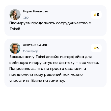
Мария Романова
5
CEO
Планируем продолжать сотрудничество с
Toimi!
Дмитрий Кузьмин
5
Менеджер
Заказывали у Toimi дизайн интерфейса для
вебинара и пару штук по финтеху — все четко.
Понравилось, что не просто сделали, а
предложили пару решений, как можно
упростить. Взяли на заметку.
Ваша заявка
отправлена!
Спасибо
Спасибо
Мы свяжемся с вами в