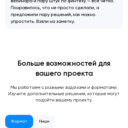
вебинара и пару штук по финтеху — все четко.
Понравилось, что не просто сделали, а
предложили пару решений, как можно
упростить. Взяли на заметку.
Ваша заявка
Больше возможностей для
отправлена!
вашего проекта
Спасибо
Спасибо
Мы свяжемся с вами в
ближайшее время,
Мы получили вашу заявку
Мы получили вашу заявку
Мы работаем с разными задачами и форматами.
чтобы обсудить
Изучите дополнительные решения, которые могут
проект.
подойти вашему проекту.
Закрыть
Формат
Ниши