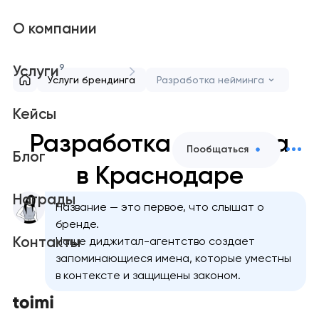
О компании
9
Услуги
Услуги брендинга
Разработка нейминга
Кейсы
Разработка нейминга
Пообщаться
Блог
в Краснодаре
Награды
Название — это первое, что слышат о
бренде.
Контакты
Наше диджитал-агентство создает
запоминающиеся имена, которые уместны
в контексте и защищены законом.