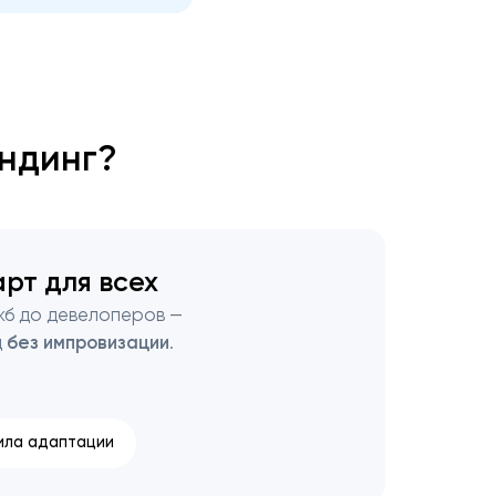
ендинг?
рт для всех
жб до девелоперов —
д
без импровизации
.
ила адаптации