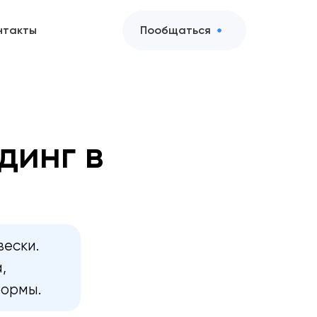
нтакты
Пообщаться
динг в
вески.
,
формы.