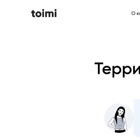
О к
Терри