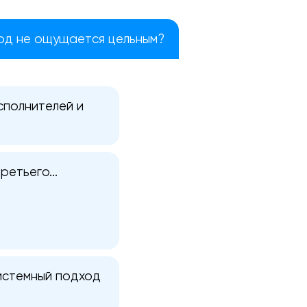
од не ощущается цельным?
сполнителей и
етьего...
Системный подход