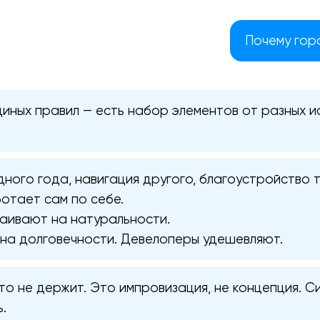
Почему гор
диных правил — есть набор элементов от разных и
ного года, навигация другого, благоустройство тр
отает сам по себе.
аивают на натуральности.
на долговечности. Девелоперы удешевляют.
Ваша заявка отправлена!
Спасибо
Спасибо
то не держит. Это импровизация, не концепция. 
Мы свяжемся с вами в ближайшее
Мы получили вашу заявку
Мы получили вашу заявку
.
время, чтобы обсудить проект.