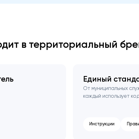
Закрыть
одит в территориальный бр
тель
Единый станда
т
От муниципальных слу
каждый использует ко
Инструкции
Прав