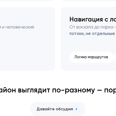
м
Навигация с л
 и человеческий
От вокзала до парка 
потоки, не отдельные
Логика маршрутов
айон выглядит по-разному — пор
Давайте обсудим