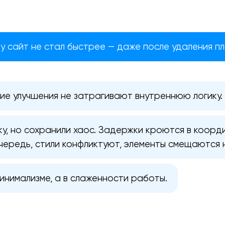
у сайт не стал быстрее — даже после удаления пл
ие улучшения не затрагивают внутреннюю логику.
ку, но сохранили хаос. Задержки кроются в коорд
чередь, стили конфликтуют, элементы смещаются н
инимализме, а в слаженности работы.
Ваша заявка отправлена!
Спасибо
Спасибо
Мы свяжемся с вами в ближайшее
Мы получили вашу заявку
Мы получили вашу заявку
время, чтобы обсудить проект.