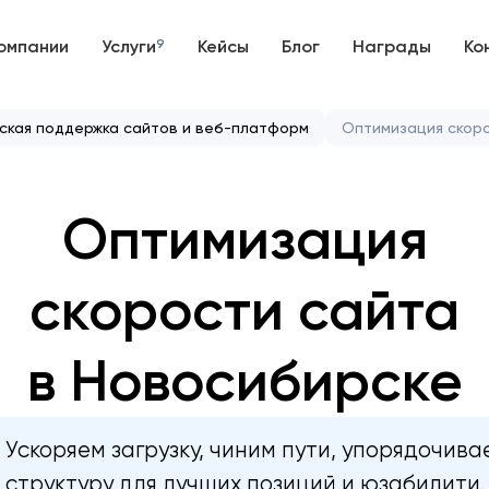
омпании
Услуги
9
Кейсы
Блог
Награды
Ко
ская поддержка сайтов и веб-платформ
Оптимизация скор
Оптимизация
скорости сайта
в Новосибирске
Ускоряем загрузку, чиним пути, упорядочива
структуру для лучших позиций и юзабилити.