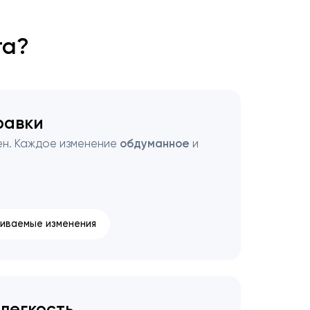
та?
равки
ен. Каждое изменение
обдуманное
и
иваемые изменения
легкость