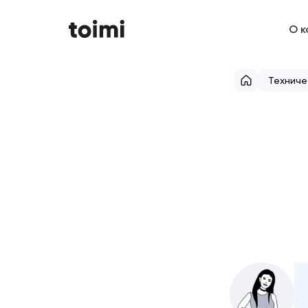
О к
Техниче