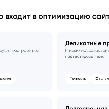
о входит в оптимизацию сай
Закрыть
Деликатные п
 аудит настроен под
Никаких массовых зам
протестированное
.
вления
Точность
Отслеж
Долгосрочная 