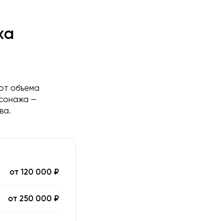
жа
 от объема
рсонажа —
ва.
от 120 000 ₽
от 250 000 ₽