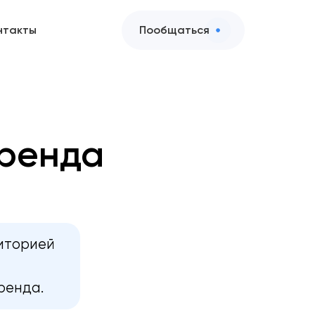
нтакты
Пообщаться
ренда
диторией
ренда.