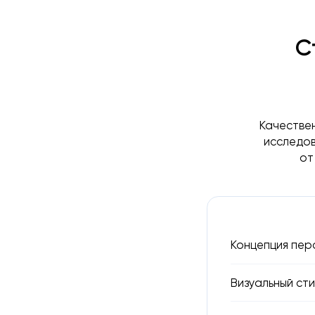
С
Качествен
исследов
от
Концепция пер
Визуальный сти