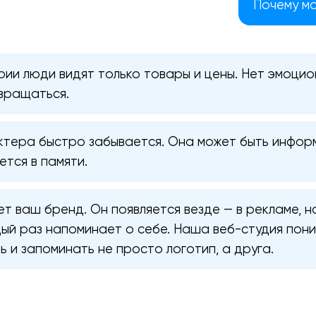
Почему м
рии люди видят только товары и цены. Нет эмоцио
звращаться.
ктера быстро забывается. Она может быть информ
ется в памяти.
 ваш бренд. Он появляется везде — в рекламе, на
дый раз напоминает о себе. Наша веб-студия пон
 и запоминать не просто логотип, а друга.
Ваша заявка отправлена!
Спасибо
Спасибо
Мы свяжемся с вами в ближайшее
Мы получили вашу заявку
Мы получили вашу заявку
время, чтобы обсудить проект.