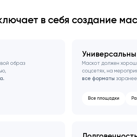
ключает в себя создание ма
Закрыть
Универсальны
ивой образ
Маскот должен хорошо
ью,
соцсетях, на мероприя
а.
все форматы
заранее
Все площадки
Ра
Долговечность