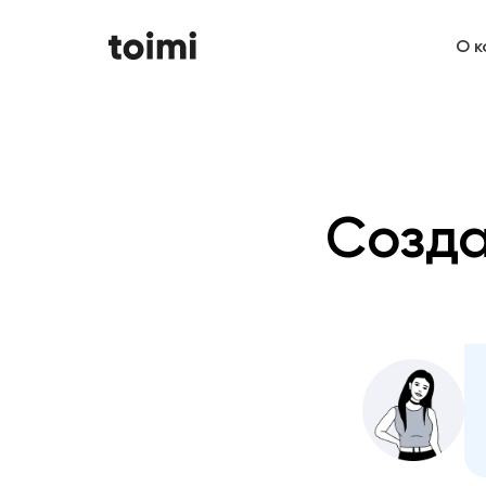
О к
Созд