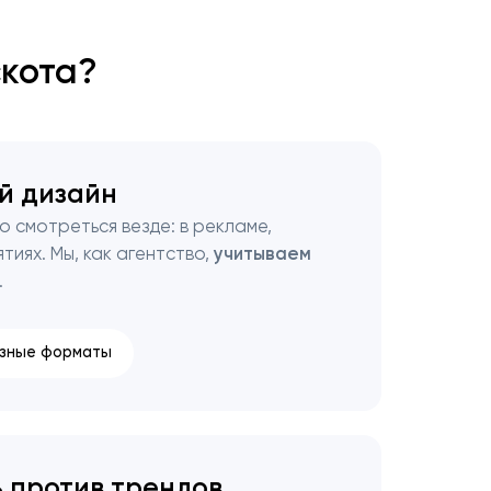
скота?
й дизайн
 смотреться везде: в рекламе,
тиях. Мы, как агентство,
учитываем
.
зные форматы
 против трендов