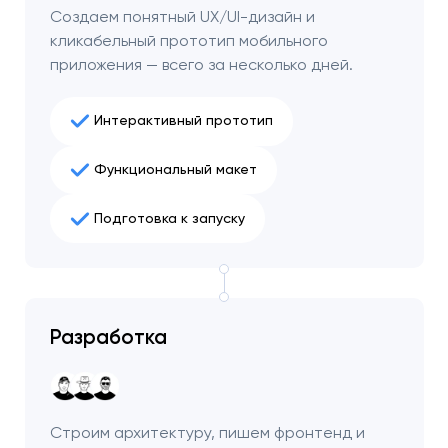
Создаем понятный UX/UI-дизайн и
кликабельный прототип мобильного
приложения — всего за несколько дней.
Интерактивный прототип
Функциональный макет
Подготовка к запуску
Ваша заявка
Разработка
отправлена!
Спасибо
Спасибо
Мы свяжемся с вами в
ближайшее время,
Мы получили вашу заявку
Мы получили вашу заявку
Строим архитектуру, пишем фронтенд и