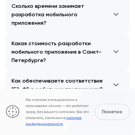
Сколько времени занимает
разработка мобильного
приложения?
Какая стоимость разработки
мобильного приложения в Санкт-
Петербурге?
Как обеспечиваете соответствие
152-ФЗ в мобильных приложениях?
Мы считаем посещаемость и
записываем сессии — это работает
Как публикуете приложения в App
Понятно
сразу, без вашего согласия. Как это
Store и Google Play?
отключить, написано в
политике
конфиденциальности
.