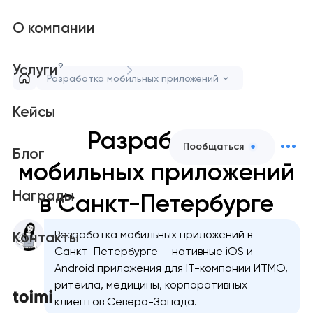
О компании
9
Услуги
Разработка мобильных приложений
Кейсы
Разработка
Пообщаться
Блог
мобильных приложений
Награды
в Санкт-Петербурге
Разработка мобильных приложений в
Контакты
Санкт-Петербурге — нативные iOS и
Android приложения для IT-компаний ИТМО,
ритейла, медицины, корпоративных
клиентов Северо-Запада.