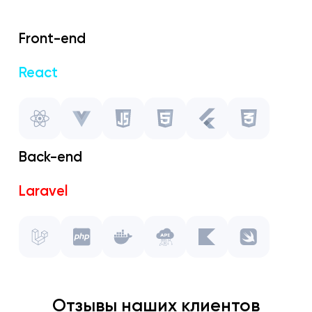
Front-end
React
Vue.js
Javascript
Back-end
HTML
Laravel
Flutter
PHP
CSS
Docker
API
Отзывы наших клиентов