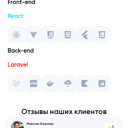
Front-end
React
Vue.js
Javascript
Back-end
HTML
Laravel
Flutter
PHP
CSS
Docker
API
Отзывы наших клиентов
Kotlin
Максим Вернер
5