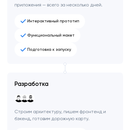
приложения — всего за несколько дней.
Интерактивный прототип
Функциональный макет
Подготовка к запуску
Разработка
Ваша заявка
отправлена!
Строим архитектуру, пишем фронтенд и
Спасибо
Спасибо
Мы свяжемся с вами в
бэкенд, готовим дорожную карту.
ближайшее время,
Мы получили вашу заявку
Мы получили вашу заявку