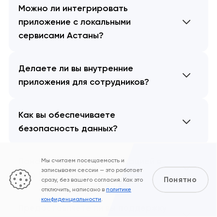
Можно ли интегрировать
приложение с локальными
сервисами Астаны?
Делаете ли вы внутренние
приложения для сотрудников?
Как вы обеспечиваете
безопасность данных?
Помогаете ли вы с публикацией в
Мы считаем посещаемость и
записываем сессии — это работает
App Store и Google Play?
Понятно
сразу, без вашего согласия. Как это
отключить, написано в
политике
конфиденциальности
.
Предоставляете ли вы поддержку