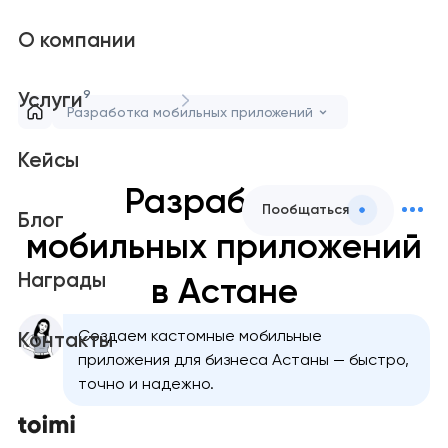
О компании
9
Услуги
Разработка мобильных приложений
Кейсы
Разработка
Пообщаться
Блог
мобильных приложений
Награды
в Астане
Создаем кастомные мобильные
Контакты
приложения для бизнеса Астаны — быстро,
точно и надежно.