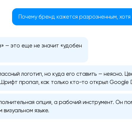
Почему бренд кажется разрозненным, хотя 
в» — это еще не значит «удобен
лассный логотип, но куда его ставить — неясно. Ц
 Шрифт пропал, как только кто-то открыл Google 
полнительная опция, а рабочий инструмент. Он по
Ваша заявка отправлена!
 визуальном языке.
Спасибо
Спасибо
Мы свяжемся с вами в ближайшее
Мы получили вашу заявку
Мы получили вашу заявку
время, чтобы обсудить проект.