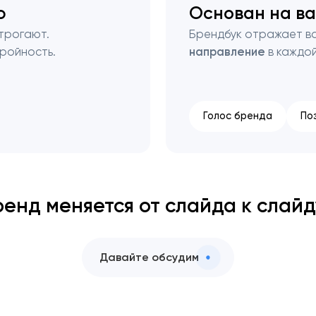
ю
Основан на в
 трогают.
Брендбук отражает в
ройность.
направление
в каждой
Голос бренда
По
ренд меняется от слайда к слайд
Давайте обсудим