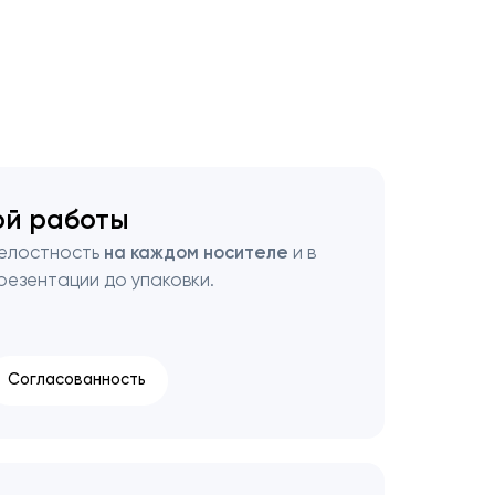
ой работы
целостность
на каждом носителе
и в
резентации до упаковки.
Согласованность