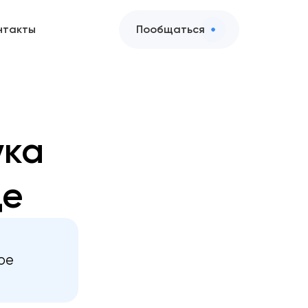
нтакты
Пообщаться
ука
де
ое