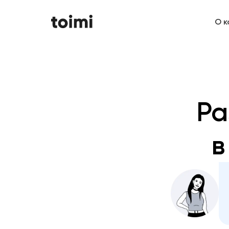
О к
Ра
в