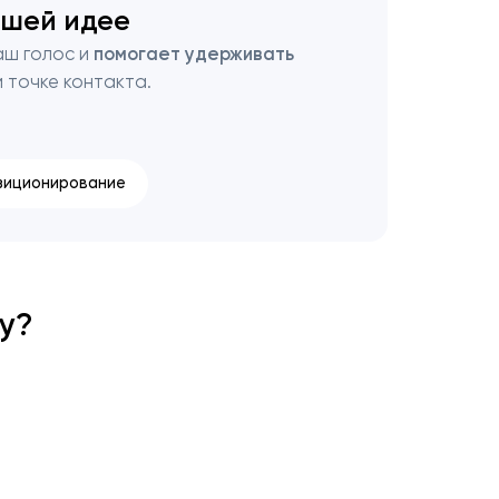
ашей идее
аш голос и
помогает удерживать
 точке контакта.
зиционирование
у?