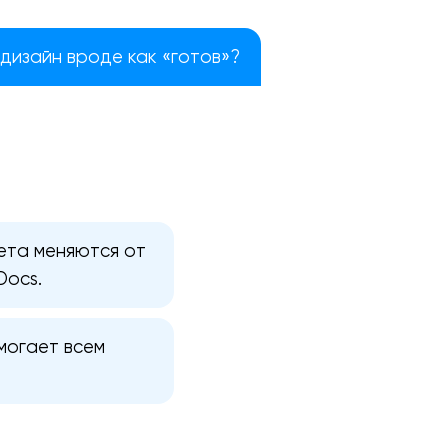
дизайн вроде как «готов»?
вета меняются от
Docs.
могает всем